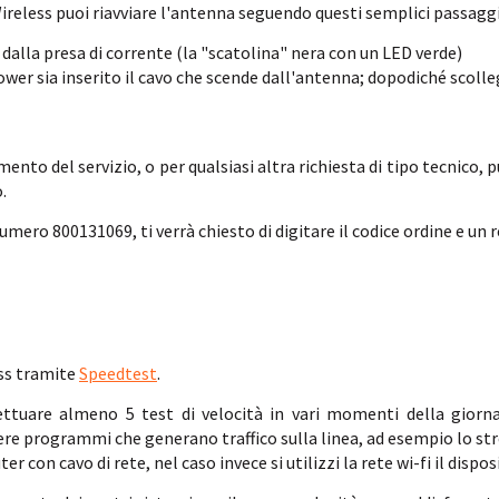
o Wireless puoi riavviare l'antenna seguendo questi semplici passaggi
 dalla presa di corrente (la "scatolina" nera con un LED verde)
er sia inserito il cavo che scende dall'antenna; dopodiché scolleg
ento del servizio, o per qualsiasi altra richiesta di tipo tecnico, 
.
ero 800131069, ti verrà chiesto di digitare il codice ordine e un r
ess tramite
Speedtest
.
ettuare almeno 5 test di velocità in vari momenti della giorna
vere programmi che generano traffico sulla linea, ad esempio lo st
er con cavo di rete, nel caso invece si utilizzi la rete wi-fi il dispos