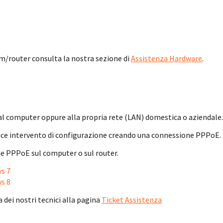
em/router consulta la nostra sezione di
Assistenza Hardware
.
l computer oppure alla propria rete (LAN) domestica o aziendale.
plice intervento di configurazione creando una connessione PPPoE.
ne PPPoE sul computer o sul router.
s 7
s 8
a dei nostri tecnici alla pagina
Ticket Assistenza