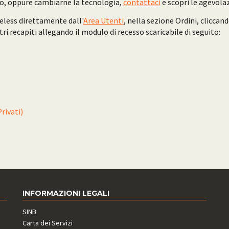
izzo, oppure cambiarne la tecnologia,
contattaci
e scopri le agevolaz
reless direttamente dall'
Area Utenti
, nella sezione Ordini, cliccan
i recapiti allegando il modulo di recesso scaricabile di seguito:
rivati)
INFORMAZIONI LEGALI
SINB
Carta dei Servizi