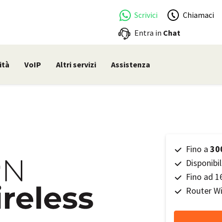
Scrivici
Chiamaci
Entra in
Chat
ità
VoIP
Altri servizi
Assistenza
Fino a
30
Disponibil
Fino ad 16
Router Wi