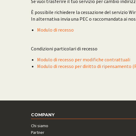
Se vuoi trasferire il tuo servizio per cambio indir
È possibile richiedere la cessazione del servizio Wi
In alternativa invia una PEC o raccomandata ai nostr
Modulo di recesso
Condizioni particolari di recesso
Modulo di recesso per modifiche contrattuali
Modulo di recesso per diritto di ripensamento (P
COMPANY
Chi siamo
Partner